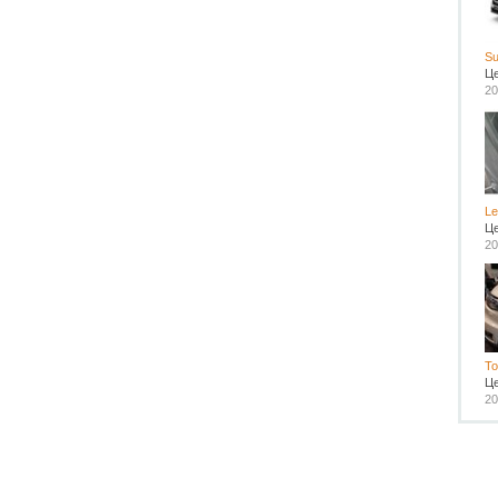
Su
Ц
20
L
Ц
20
To
Ц
20