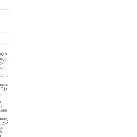
 ESP,
ождя,
он:
бря
й | •
денье
7 | •
D
а
 |
азмер
чные,
, ESP
й,
й
т,