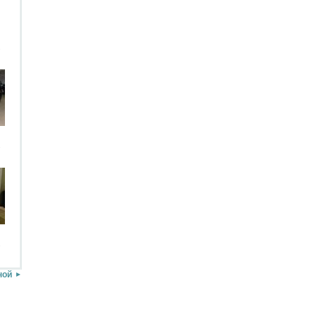
.
.
.
ной