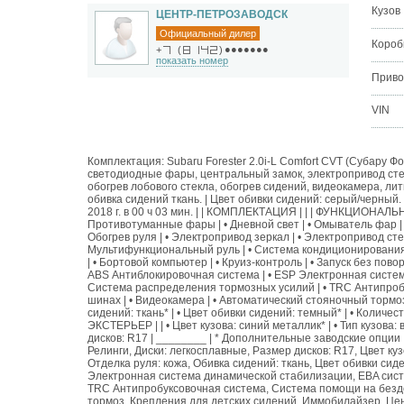
Кузов
ЦЕНТР-ПЕТРОЗАВОДСК
Официальный дилер
Короб
●●●●●●●
+
(
)
показать номер
Приво
VIN
Комплектация: Subaru Forester 2.0i-L Comfort CVT (Субару Фор
светодиодные фары, центральный замок, электропривод стек
обогрев лобового стекла, обогрев сидений, видеокамера, ли
обивка сидений ткань. | Цвет обивки сидений: серый/черный
2018 г. в 00 ч 03 мин. | | КОМПЛЕКТАЦИЯ | | | ФУНКЦИОНАЛЬ
Противотуманные фары | • Дневной свет | • Омыватель фар | • 
Обогрев руля | • Электропривод зеркал | • Электропривод стек
Мультифункциональный руль | • Система кондиционирования:
| • Бортовой компьютер | • Круиз-контроль | • Запуск без пово
ABS Антиблокировочная система | • ESP Электронная систем
Система распределения тормозных усилий | • TRC Антипробу
шинах | • Видеокамера | • Автоматический стояночный тормоз 
сидений: ткань* | • Цвет обивки сидений: темный* | • Количеств
ЭКСТЕРЬЕР | | • Цвет кузова: синий металлик* | • Тип кузова: 
дисков: R17 | ________ | * Дополнительные заводские опции 
Релинги, Диски: легкосплавные, Размер дисков: R17, Цвет ку
Отделка руля: кожа, Обивка сидений: ткань, Цвет обивки си
Электронная система динамической стабилизации, EBA сис
TRC Антипробуксовочная система, Система помощи на безд
тормоз, Крепления для детских сидений, Иммобилайзер, Це