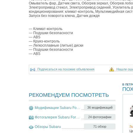
Омыватель фар, Датчик света, Обогрев зеркал, Обогрев лобо
Электропривод стекол, Электропривод сидений, Усилитель 
кондиционирования: климат-контроль, Мультимедийная систе
Запуск без поворота ключа, Датчик дождя
— Климат-контроль
— Подушки безопасности
— ABS
— Круиз-контроль
— Легкосплавные (литые) диски
— Подушки безопасности
— ABS
Подписаться на похожие объявления
Нашли ош
В ПЕТ
ПО
РЕКОМЕНДУЕМ ПОСМОТРЕТЬ
Модификации Subaru Forester
36 модификаций
Фотогалерея Subaru Forester
24 фотографии
Обзоры Subaru
71 обзор
Su
Ц