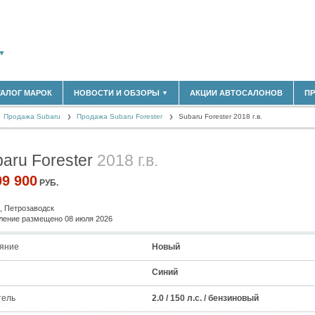
▼
ТАЛОГ МАРОК
НОВОСТИ И ОБЗОРЫ
АКЦИИ АВТОСАЛОНОВ
П
▼
180)
БЛАСТЬ
Продажа Subaru
(14298)
Продажа Subaru Forester
Subaru Forester 2018 г.в.
НОВОСТИ РЫНКА
ОБЗОРЫ НОВИНОК
(5619)
ЭКСПЕРТНОЕ МНЕНИЕ
aru Forester
2018 г.в.
)
МАТЕРИАЛЫ ПАРТНЕРОВ
ВЫСТАВКИ И АВТОСАЛОНЫ
09 900
РУБ.
В
, Петрозаводск
ение размещено 08 июля 2026
яние
Новый
Синий
тель
2.0 / 150 л.с. / бензиновый