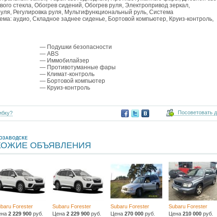
вого стекла, Обогрев сидений, Обогрев руля, Электропривод зеркал,
руля, Регулировка руля, Мультифункциональный руль, Система
ма: аудио, Складное заднее сиденье, Бортовой компьютер, Круиз-контроль,
— Подушки безопасности
— ABS
— Иммобилайзер
— Противотуманные фары
— Климат-контроль
— Бортовой компьютер
— Круиз-контроль
Посоветовать 
ибку?
РОЗАВОДСКЕ
ХОЖИЕ ОБЪЯВЛЕНИЯ
baru Forester
Subaru Forester
Subaru Forester
Subaru Forester
ена
2 229 900
руб.
Цена
2 229 900
руб.
Цена
270 000
руб.
Цена
210 000
руб.